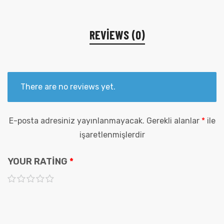
REVIEWS (0)
There are no reviews yet.
E-posta adresiniz yayınlanmayacak.
Gerekli alanlar
*
ile
işaretlenmişlerdir
YOUR RATING
*
1
2
3
4
5