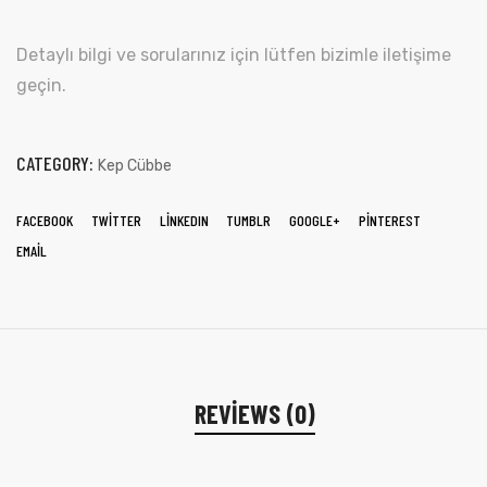
Detaylı bilgi ve sorularınız için lütfen bizimle iletişime
geçin.
CATEGORY:
Kep Cübbe
FACEBOOK
TWITTER
LINKEDIN
TUMBLR
GOOGLE+
PINTEREST
EMAIL
REVIEWS (0)