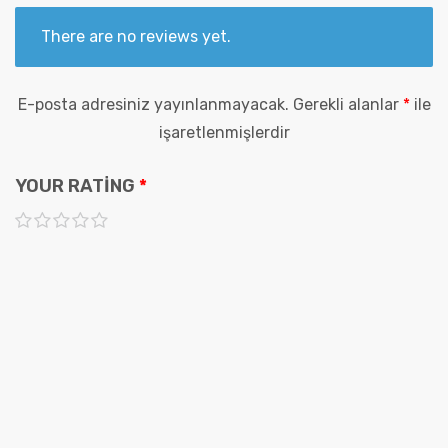
There are no reviews yet.
E-posta adresiniz yayınlanmayacak.
Gerekli alanlar
*
ile
işaretlenmişlerdir
YOUR RATING
*
1
2
3
4
5